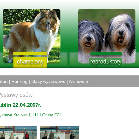
Start
|
Ranking
|
Klasy wystawowe
|
Archiwum
|
ystawy psów
ublin 22.04.2007r.
stawa Krajowa I,II i III Grupy FCI