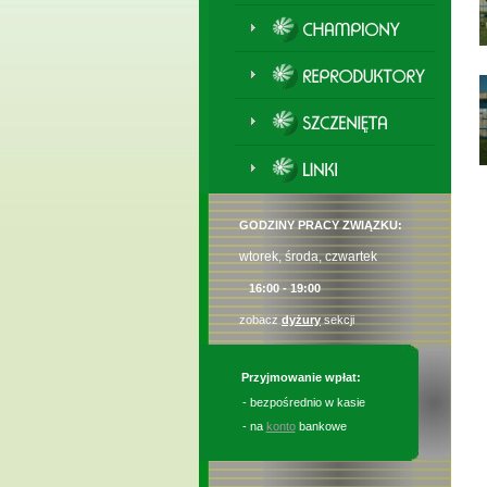
GODZINY PRACY ZWIĄZKU:
wtorek, środa, czwartek
16:00 - 19:00
zobacz
dyżury
sekcji
Przyjmowanie wpłat:
- bezpośrednio w kasie
- na
konto
bankowe