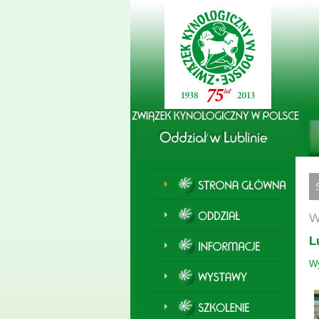
W
L
Wy