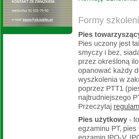
KONTAKT ZE ZWIĄZKIEM:
telefon/fax 81 532-75-50
Formy szkolen
e-mail:
biuro@zk.lublin.pl
Pies towarzyszą
Pies uczony jest t
smyczy i bez, siad
przez określoną ilo
opanować każdy do
wyszkolenia w zakr
poprzez PTT1 (pies
najtrudniejszego P
Przeczytaj
regulam
Pies użytkowy
- t
egzaminu PT, pies
egzamin IPO-V, IP