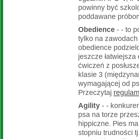
powinny być szkolon
poddawane próbom
Obedience
- - to
tylko na zawodach 
obedience podzielon
jeszcze łatwiejsza
ćwiczeń z posłusz
klasie 3 (międzyna
wymagającej od psa
Przeczytaj
regulam
Agility
- - konkure
psa na torze przesz
hippiczne. Pies m
stopniu trudności t