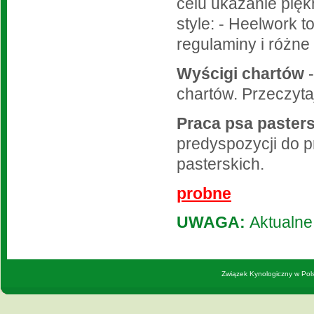
celu ukazanie pięk
style: - Heelwork 
regulaminy i różne
Wyścigi chartów
-
chartów. Przeczyt
Praca psa paster
predyspozycji do 
pasterskich.
probne
UWAGA:
Aktualne
Związek Kynologiczny w Pols