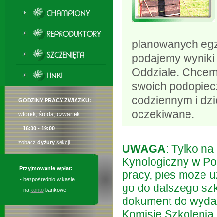
planowanych egz
podajemy wyniki
Oddziale. Chcemy
swoich podopiecz
codziennym i dzi
GODZINY PRACY ZWIĄZKU:
oczekiwane.
wtorek, środa, czwartek
16:00 - 19:00
zobacz
dyżury
sekcji
UWAGA
: Tylko n
Kynologiczny w Po
Przyjmowanie wpłat:
pracy, pies może 
- bezpośrednio w kasie
go do dalszego sz
- na
konto
bankowe
dokument do wydan
Komisję Szkolenia