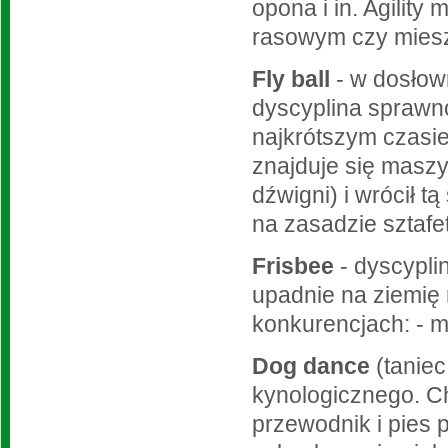
opona i in. Agilit
rasowym czy mies
Fly ball
- w dosłow
dyscyplina sprawno
najkrótszym czasi
znajduje się maszy
dźwigni) i wrócił 
na zasadzie sztafe
Frisbee
- dyscypli
upadnie na ziemię
konkurencjach: - mi
Dog dance
(taniec
kynologicznego. C
przewodnik i pies 