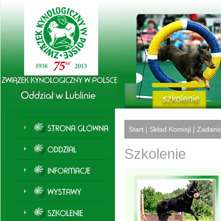
Start
|
Skład Komisji
|
Zadani
Szkolenie